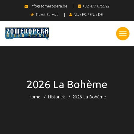
info@zomeropera.be
|
+32 477 675592
Ticket-Service
|
NL.
/
FR.
/
EN.
/
DE.
2026 La Bohème
Home
Historiek
2026 La Bohème