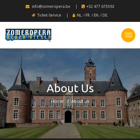
info@zomeropera.be
|
+32 477 675592
Ticket-Service
|
NL.
/
FR.
/
EN.
/
DE.
About Us
Home
About us