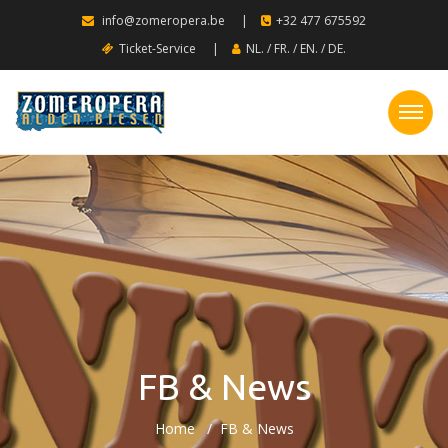
info@zomeropera.be
|
+32 477 675592
Ticket-Service
|
NL.
/
FR.
/
EN.
/
DE.
FB & News
Home
FB & News