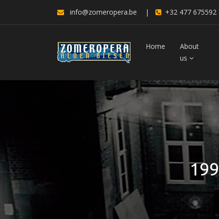
info@zomeropera.be
|
+32 477 675592
Home
About
us
199