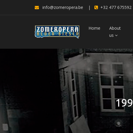
info@zomeropera.be
|
+32 477 675592
Home
About
us
199