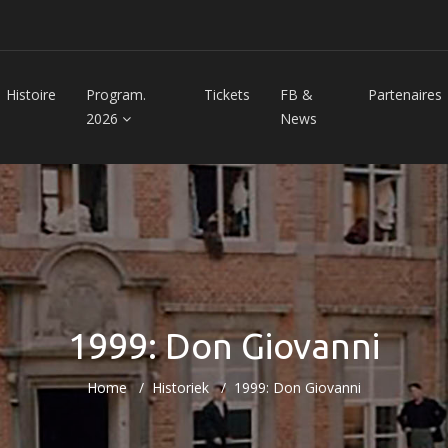
Histoire
Program.
Tickets
FB &
Partenaires
2026
News
1999: Don Giovanni
Home
Historiek
1999: Don Giovanni