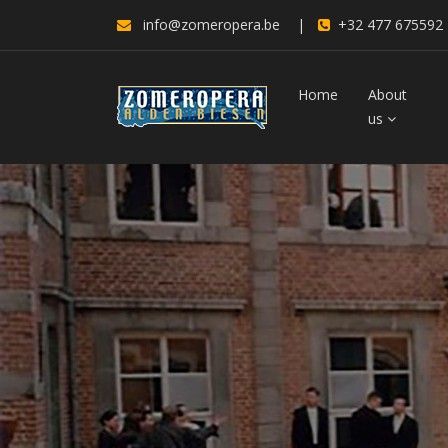
info@zomeropera.be
|
+32 477 675592
Home
About
us