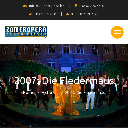
info@zomeropera.be
|
+32 477 675592
Ticket-Service
|
NL.
/
FR.
/
EN.
/
DE.
2007: Die Fledermaus
Home
Historiek
2007: Die Fledermaus