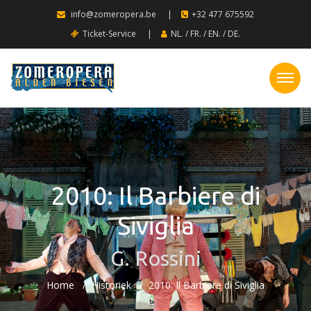
info@zomeropera.be
|
+32 477 675592
Ticket-Service
|
NL.
/
FR.
/
EN.
/
DE.
2010: Il Barbiere di
Siviglia
G. Rossini
Home
Historiek
2010: Il Barbiere di Siviglia