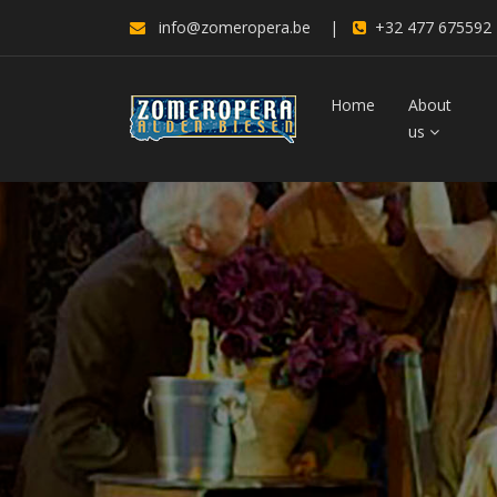
info@zomeropera.be
|
+32 477 675592
Home
About
us