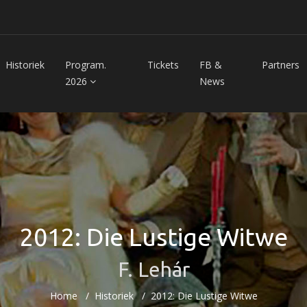
Historiek
Program.
Tickets
FB &
Partners
2026
News
2012: Die Lustige Witwe
F. Lehár
Home
Historiek
2012: Die Lustige Witwe