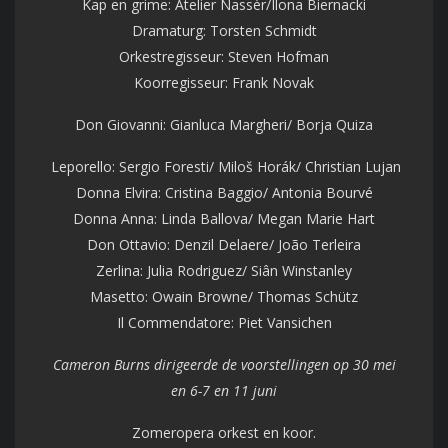
Kap en grime: Atelier Nassèr/Ilona Biernacki
Dramaturg: Torsten Schmidt
Orkestregisseur: Steven Hofman
Koorregisseur: Frank Novak
Don Giovanni: Gianluca Margheri/ Borja Quiza
Leporello: Sergio Foresti/ Miloš Horák/ Christian Lujan
Donna Elvira: Cristina Baggio/ Antonia Bourvé
Donna Anna: Linda Ballova/ Megan Marie Hart
Don Ottavio: Denzil Delaere/ João Terleira
Zerlina: Julia Rodriguez/ Siân Winstanley
Masetto: Owain Browne/ Thomas Schütz
Il Commendatore: Piet Vansichen
Cameron Burns dirigeerde de voorstellingen op 30 mei
en 6-7 en 11 juni
Zomeropera orkest en koor.