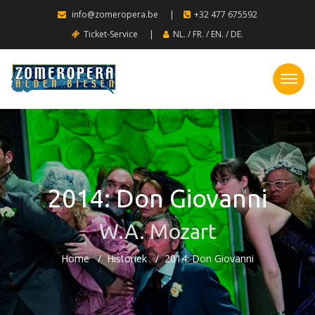
info@zomeropera.be
|
+32 477 675592
Ticket-Service
|
NL.
/
FR.
/
EN.
/
DE.
2014: Don Giovanni
W.A. Mozart
Home
Historiek
2014: Don Giovanni