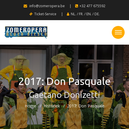
info@zomeropera.be
|
+32 477 675592
Ticket-Service
|
NL.
/
FR.
/
EN.
/
DE.
2017: Don Pasquale
Gaetano Donizetti
Home
Historiek
2017: Don Pasquale