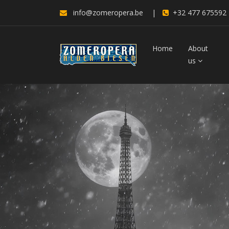
info@zomeropera.be
|
+32 477 675592
Home
About
us