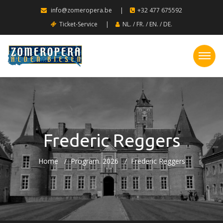
info@zomeropera.be
|
+32 477 675592
Ticket-Service
|
NL.
/
FR.
/
EN.
/
DE.
Frederic Reggers
Home
Program. 2026
Frederic Reggers