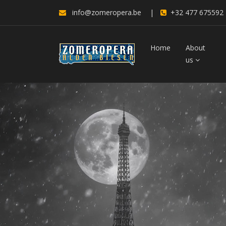
info@zomeropera.be
|
+32 477 675592
Home
About
us